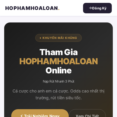
HOPHAMHOALOAN
.
Đăng Ký
♦ KHUYẾN MÃI KHỦNG
Tham Gia
HOPHAMHOALOAN
Online
Nạp Rút Nhanh 3 Phút
Cá cược cho anh em cá cược. Odds cao nhất thị
trường, rút tiền siêu tốc.
⚡ Trải Nghiệm Ngay
Xem Chi Tiết