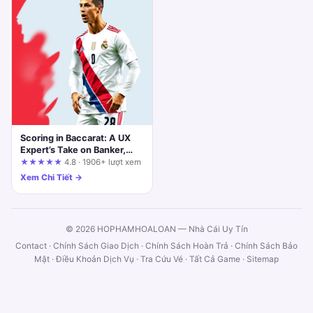
Scoring in Baccarat: A UX
Expert’s Take on Banker,
Player, and Tie at Dabet
★★★★★
4.8 · 1906+ lượt xem
Xem Chi Tiết →
© 2026 HOPHAMHOALOAN — Nhà Cái Uy Tín
Contact
·
Chính Sách Giao Dịch
·
Chính Sách Hoàn Trả
·
Chính Sách Bảo
Mật
·
Điều Khoản Dịch Vụ
·
Tra Cứu Vé
·
Tất Cả Game
·
Sitemap