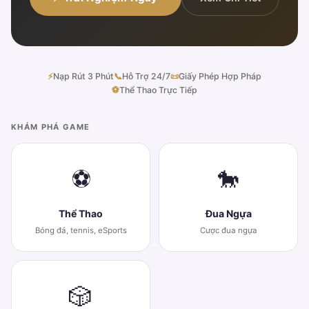
⚡
Nạp Rút 3 Phút
📞
Hỗ Trợ 24/7
📜
Giấy Phép Hợp Pháp
⚽
Thể Thao Trực Tiếp
KHÁM PHÁ GAME
⚽
🐎
Thể Thao
Đua Ngựa
Bóng đá, tennis, eSports
Cược đua ngựa
🎲