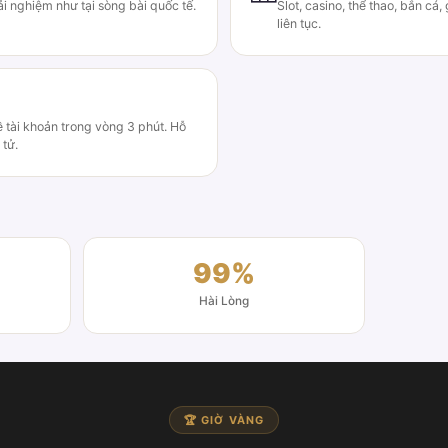
trải nghiệm như tại sòng bài quốc tế.
Slot, casino, thể thao, bắn c
liên tục.
ề tài khoản trong vòng 3 phút. Hỗ
 tử.
99%
Hài Lòng
🏆 GIỜ VÀNG