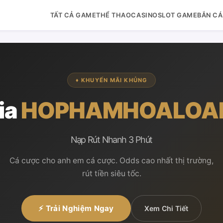
TẤT CẢ GAME
THỂ THAO
CASINO
SLOT GAME
BẮN CÁ
♦ KHUYẾN MÃI KHỦNG
ia
HOPHAMHOALOA
Nạp Rút Nhanh 3 Phút
Cá cược cho anh em cá cược. Odds cao nhất thị trường,
rút tiền siêu tốc.
⚡ Trải Nghiệm Ngay
Xem Chi Tiết