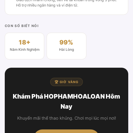
Hỗ trợ nhiều ngân hàng và ví điện tử.
CON SỐ BIẾT NÓI
18+
99%
Năm Kinh Nghiệm
Hài Lòng
🏆 GIỜ VÀNG
Khám Phá HOPHAMHOALOAN Hôm
Nay
Khuyến mãi thể thao khủng. Chơi mọi lúc mọi nơi!