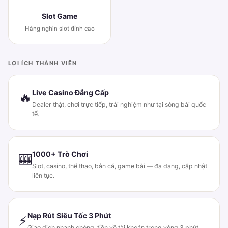
Slot Game
Hàng nghìn slot đỉnh cao
LỢI ÍCH THÀNH VIÊN
Live Casino Đẳng Cấp
🔥
Dealer thật, chơi trực tiếp, trải nghiệm như tại sòng bài quốc
tế.
1000+ Trò Chơi
🎰
Slot, casino, thể thao, bắn cá, game bài — đa dạng, cập nhật
liên tục.
Nạp Rút Siêu Tốc 3 Phút
⚡
Giao dịch nhanh chóng, tiền về tài khoản trong vòng 3 phút.