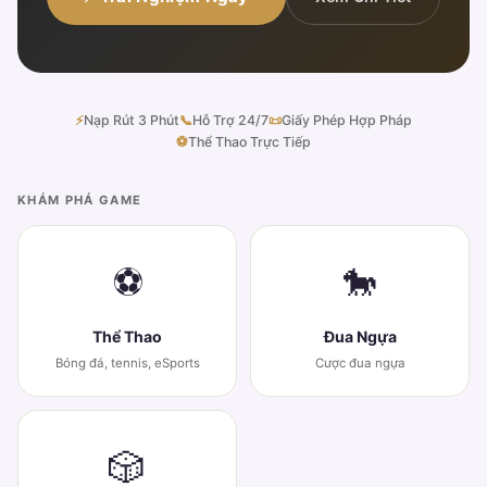
⚡
Nạp Rút 3 Phút
📞
Hỗ Trợ 24/7
📜
Giấy Phép Hợp Pháp
⚽
Thể Thao Trực Tiếp
KHÁM PHÁ GAME
⚽
🐎
Thể Thao
Đua Ngựa
Bóng đá, tennis, eSports
Cược đua ngựa
🎲