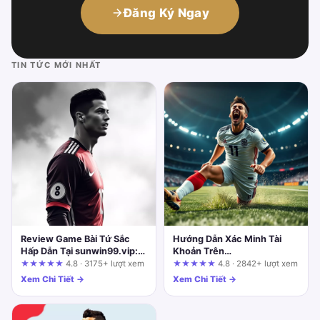
Đăng Ký Ngay
TIN TỨC MỚI NHẤT
Review Game Bài Tứ Sắc
Hướng Dẫn Xác Minh Tài
Hấp Dẫn Tại sunwin99.vip:
Khoản Trên
Ai Nên Chơi Và Ai Nên Tránh
s666vietnam.com: Từ Cơ
★★★★★
4.8 · 3175+ lượt xem
★★★★★
4.8 · 2842+ lượt xem
Bản Đến Khi Xử Lý Lỗi
Xem Chi Tiết →
Xem Chi Tiết →