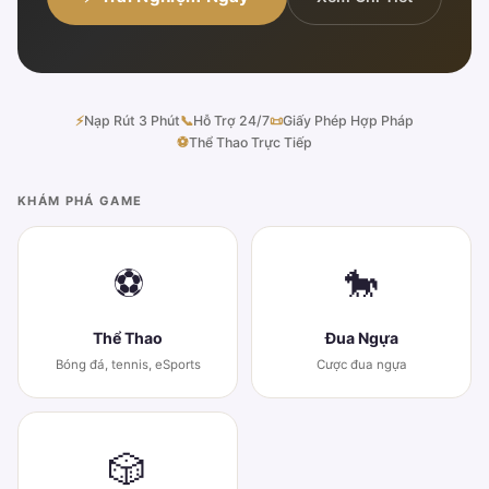
⚡
Nạp Rút 3 Phút
📞
Hỗ Trợ 24/7
📜
Giấy Phép Hợp Pháp
⚽
Thể Thao Trực Tiếp
KHÁM PHÁ GAME
⚽
🐎
Thể Thao
Đua Ngựa
Bóng đá, tennis, eSports
Cược đua ngựa
🎲