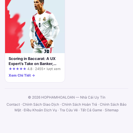
Scoring in Baccarat: A UX
Expert’s Take on Banker,
Player, and Tie at Dabet
★★★★★
4.8 · 2455+ lượt xem
Xem Chi Tiết →
© 2026 HOPHAMHOALOAN — Nhà Cái Uy Tín
Contact
·
Chính Sách Giao Dịch
·
Chính Sách Hoàn Trả
·
Chính Sách Bảo
Mật
·
Điều Khoản Dịch Vụ
·
Tra Cứu Vé
·
Tất Cả Game
·
Sitemap