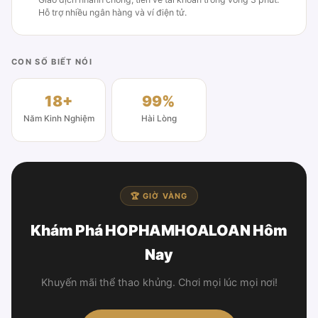
Hỗ trợ nhiều ngân hàng và ví điện tử.
CON SỐ BIẾT NÓI
18+
99%
Năm Kinh Nghiệm
Hài Lòng
🏆 GIỜ VÀNG
Khám Phá HOPHAMHOALOAN Hôm
Nay
Khuyến mãi thể thao khủng. Chơi mọi lúc mọi nơi!