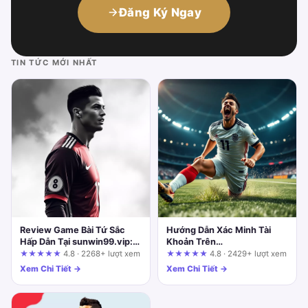
Đăng Ký Ngay
TIN TỨC MỚI NHẤT
Review Game Bài Tứ Sắc
Hướng Dẫn Xác Minh Tài
Hấp Dẫn Tại sunwin99.vip:
Khoản Trên
Ai Nên Chơi Và Ai Nên Tránh
s666vietnam.com: Từ Cơ
★★★★★
4.8 · 2268+ lượt xem
★★★★★
4.8 · 2429+ lượt xem
Bản Đến Khi Xử Lý Lỗi
Xem Chi Tiết →
Xem Chi Tiết →