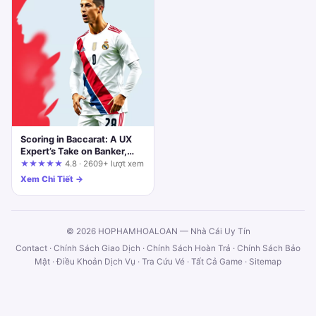
Scoring in Baccarat: A UX
Expert’s Take on Banker,
Player, and Tie at Dabet
★★★★★
4.8 · 2609+ lượt xem
Xem Chi Tiết →
© 2026 HOPHAMHOALOAN — Nhà Cái Uy Tín
Contact
·
Chính Sách Giao Dịch
·
Chính Sách Hoàn Trả
·
Chính Sách Bảo
Mật
·
Điều Khoản Dịch Vụ
·
Tra Cứu Vé
·
Tất Cả Game
·
Sitemap