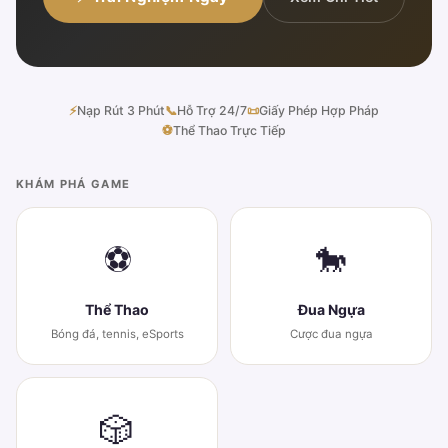
⚡
Nạp Rút 3 Phút
📞
Hỗ Trợ 24/7
📜
Giấy Phép Hợp Pháp
⚽
Thể Thao Trực Tiếp
KHÁM PHÁ GAME
⚽
🐎
Thể Thao
Đua Ngựa
Bóng đá, tennis, eSports
Cược đua ngựa
🎲