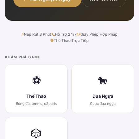
⚡
Nạp Rút 3 Phút
📞
Hỗ Trợ 24/7
📜
Giấy Phép Hợp Pháp
⚽
Thể Thao Trực Tiếp
KHÁM PHÁ GAME
⚽
🐎
Thể Thao
Đua Ngựa
Bóng đá, tennis, eSports
Cược đua ngựa
🎲