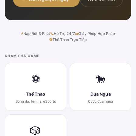
⚡
Nạp Rút 3 Phút
📞
Hỗ Trợ 24/7
📜
Giấy Phép Hợp Pháp
⚽
Thể Thao Trực Tiếp
KHÁM PHÁ GAME
⚽
🐎
Thể Thao
Đua Ngựa
Bóng đá, tennis, eSports
Cược đua ngựa
🎲