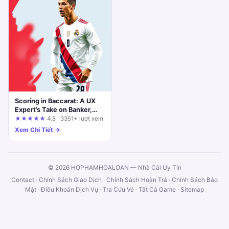
Scoring in Baccarat: A UX
Expert’s Take on Banker,
Player, and Tie at Dabet
★★★★★
4.8 · 3351+ lượt xem
Xem Chi Tiết →
© 2026 HOPHAMHOALOAN — Nhà Cái Uy Tín
Contact
·
Chính Sách Giao Dịch
·
Chính Sách Hoàn Trả
·
Chính Sách Bảo
Mật
·
Điều Khoản Dịch Vụ
·
Tra Cứu Vé
·
Tất Cả Game
·
Sitemap