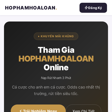
HOPHAMHOALOAN
.
Đăng Ký
♦ KHUYẾN MÃI KHỦNG
Tham Gia
HOPHAMHOALOAN
Online
Nạp Rút Nhanh 3 Phút
Cá cược cho anh em cá cược. Odds cao nhất thị
trường, rút tiền siêu tốc.
⚡ Trải Nghiệm Ngay
Xem Chi Tiết