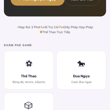
⚡
Nạp Rút 3 Phút
📞
Hỗ Trợ 24/7
📜
Giấy Phép Hợp Pháp
⚽
Thể Thao Trực Tiếp
KHÁM PHÁ GAME
⚽
🐎
Thể Thao
Đua Ngựa
Bóng đá, tennis, eSports
Cược đua ngựa
🎲