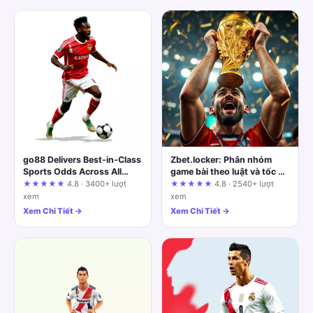
go88 Delivers Best-in-Class
Zbet.locker: Phân nhóm
Sports Odds Across All
game bài theo luật và tốc độ
Competitive Leagues
– Góc nhìn từ chuyên gia UX
★★★★★
4.8 · 3400+ lượt
★★★★★
4.8 · 2540+ lượt
xem
xem
Xem Chi Tiết →
Xem Chi Tiết →