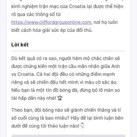
kinh nghiệm trận mạc của Croatia lại được thể hiện
rõ qua các thông số từ
https://www.cliffordgrouponline.com
, nơi họ luôn
biết cách hóa giải sức ép của đối thủ.
Lời kết
Dù kết quả có ra sao, người hâm mộ chắc chắn sẽ
được chứng kiến một trận cầu mãn nhãn giữa Anh
vs Croatia. Cả hai đội đều có những điểm mạnh
riêng và sẽ chiến đấu hết mình vì màu cờ sắc áo.
Nếu bạn là một tín đồ bóng đá, đừng bỏ lỡ màn so
tài hấp dẫn này nhé! 🏆
Theo bạn, đội bóng nào sẽ giành chiến thắng và tỉ
số cuối cùng là bao nhiêu? Hãy để lại bình luận bên
dưới để cùng tôi thảo luận nào! 👇